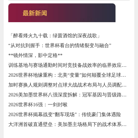
「醉看烽火九十载：绿茵酒馆的深夜战歌」
“从对抗到握手：世界杯看台的情绪裂变与融合”
**镜外情深，影中定格**
训练基地与赛场通勤时间对竞技备战效率的临界效应研究
2026世界杯地缘重构：北美“变量”如何颠覆全球足球秩序
加时赛换人规则调整对点球大战战术布局与人员调配的影响分析
2026美加墨世界杯八强深度拆解：冠军基因与晋级路线终极预演
2026世界杯16强：一剑封喉
2026世界杯揭幕战变“翻车现场”：传统豪门集体遇险
大洋洲首破直通壁垒：美加墨主场格局下的战术体系重构