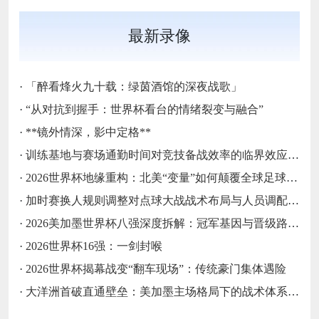
最新录像
·
「醉看烽火九十载：绿茵酒馆的深夜战歌」
·
“从对抗到握手：世界杯看台的情绪裂变与融合”
·
**镜外情深，影中定格**
·
训练基地与赛场通勤时间对竞技备战效率的临界效应研究
·
2026世界杯地缘重构：北美“变量”如何颠覆全球足球秩序
·
加时赛换人规则调整对点球大战战术布局与人员调配的影响分析
·
2026美加墨世界杯八强深度拆解：冠军基因与晋级路线终极预演
·
2026世界杯16强：一剑封喉
·
2026世界杯揭幕战变“翻车现场”：传统豪门集体遇险
·
大洋洲首破直通壁垒：美加墨主场格局下的战术体系重构