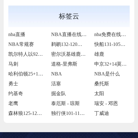
标签云
nba直播
NBA直播在线观看
nba免费在线高清直播
NBA常规赛
鹈鹕132-120力克奇才
快船131-105大胜老鹰
凯尔特人以92-105不敌雷霆
密尔沃基雄鹿以128-104大胜多伦多猛
雄鹿
马刺
道格-里弗斯
申京32+14莫兰特复出27分 火箭11
哈利伯顿25+10西亚卡姆25+11 步
NBA
NBA是什么
勇士
活塞
桑托斯
约基奇
掘金队
太阳
老鹰
泰厄斯 - 琼斯
瑞安 - 邓恩
森林狼125-127不敌灰熊
独行侠101-112被掘金
丁威迪