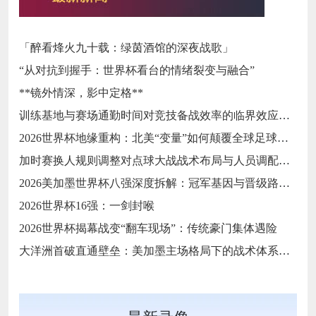
「醉看烽火九十载：绿茵酒馆的深夜战歌」
“从对抗到握手：世界杯看台的情绪裂变与融合”
**镜外情深，影中定格**
训练基地与赛场通勤时间对竞技备战效率的临界效应研究
2026世界杯地缘重构：北美“变量”如何颠覆全球足球秩序
加时赛换人规则调整对点球大战战术布局与人员调配的影响分析
2026美加墨世界杯八强深度拆解：冠军基因与晋级路线终极预演
2026世界杯16强：一剑封喉
2026世界杯揭幕战变“翻车现场”：传统豪门集体遇险
大洋洲首破直通壁垒：美加墨主场格局下的战术体系重构