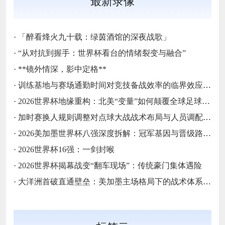
最新录像
·
「醉看烽火九十载：绿茵酒馆的深夜战歌」
·
“从对抗到握手：世界杯看台的情绪裂变与融合”
·
**镜外情深，影中定格**
·
训练基地与赛场通勤时间对竞技备战效率的临界效应研究
·
2026世界杯地缘重构：北美“变量”如何颠覆全球足球秩序
·
加时赛换人规则调整对点球大战战术布局与人员调配的影响分析
·
2026美加墨世界杯八强深度拆解：冠军基因与晋级路线终极预演
·
2026世界杯16强：一剑封喉
·
2026世界杯揭幕战变“翻车现场”：传统豪门集体遇险
·
大洋洲首破直通壁垒：美加墨主场格局下的战术体系重构