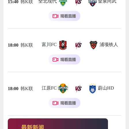
全北现代
金泉尚武
15:40
韩K联
富川FC
浦项铁人
18:00
韩K联
江原FC
蔚山HD
18:00
韩K联