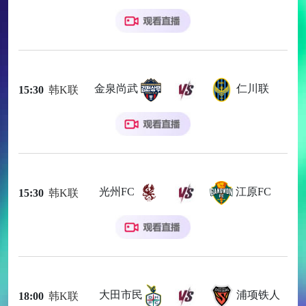
金泉尚武
仁川联
15:30
韩K联
光州FC
江原FC
15:30
韩K联
大田市民
浦项铁人
18:00
韩K联