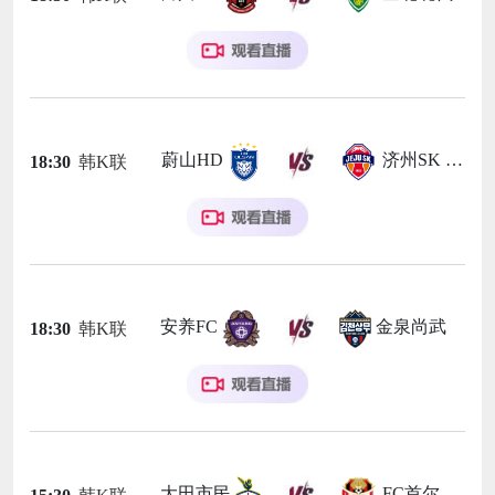
蔚山HD
济州SK FC
18:30
韩K联
安养FC
金泉尚武
18:30
韩K联
大田市民
FC首尔