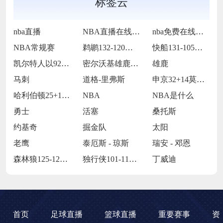
标签云
nba直播
NBA直播在线观看
nba免费在线高清直播
NBA常规赛
鹈鹕132-120力克奇才
快船131-105大胜老鹰
凯尔特人以92-105不敌雷霆
密尔沃基雄鹿以128-104大胜多伦多猛
雄鹿
马刺
道格-里弗斯
申京32+14莫兰特复出27分 火箭11
哈利伯顿25+10西亚卡姆25+11 步
NBA
NBA是什么
勇士
活塞
桑托斯
约基奇
掘金队
太阳
老鹰
泰厄斯 - 琼斯
瑞安 - 邓恩
森林狼125-127不敌灰熊
独行侠101-112被掘金
丁威迪
首页
足球直播
篮球直播
重要赛事
资