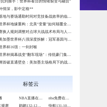
对抗到握手：世界杯看台的情绪裂变与融合”
镜外情深，影中定格**
基地与赛场通勤时间对竞技备战效率的临界效应研究
6世界杯地缘重构：北美“变量”如何颠覆全球足球秩序
换人规则调整对点球大战战术布局与人员调配的影响分析
6美加墨世界杯八强深度拆解：冠军基因与晋级路线终极预演
26世界杯16强：一剑封喉
6世界杯揭幕战变“翻车现场”：传统豪门集体遇险
洲首破直通壁垒：美加墨主场格局下的战术体系重构
标签云
播
NBA直播在线观看
nba免费在线高清直播
常规赛
鹈鹕132-120力克奇才
快船131-105大胜老鹰