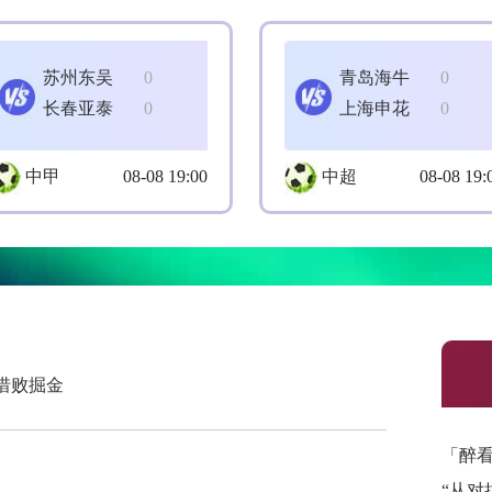
苏州东吴
0
青岛海牛
0
长春亚泰
0
上海申花
0
中甲
08-08 19:00
中超
08-08 19:
惜败掘金
「醉
“从对