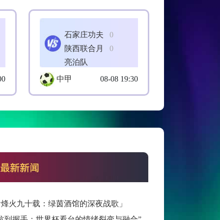
石家庄功夫
0
陕西联合月
0
亮泊队
00
中甲
08-08 19:30
看烽火九十载：绿茵酒馆的深夜战歌」
抗到握手：世界杯看台的情绪裂变与融合”