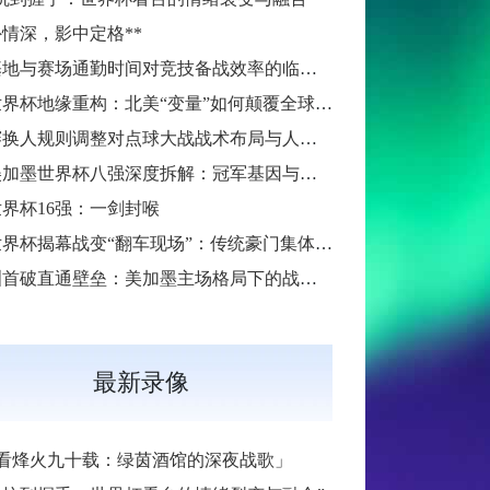
外情深，影中定格**
训练基地与赛场通勤时间对竞技备战效率的临界效应研究
2026世界杯地缘重构：北美“变量”如何颠覆全球足球秩序
加时赛换人规则调整对点球大战战术布局与人员调配的影响分析
2026美加墨世界杯八强深度拆解：冠军基因与晋级路线终极预演
6世界杯16强：一剑封喉
2026世界杯揭幕战变“翻车现场”：传统豪门集体遇险
大洋洲首破直通壁垒：美加墨主场格局下的战术体系重构
最新录像
看烽火九十载：绿茵酒馆的深夜战歌」