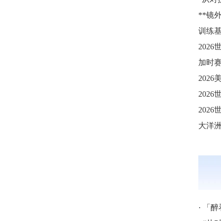
**镜
202
·
「醉