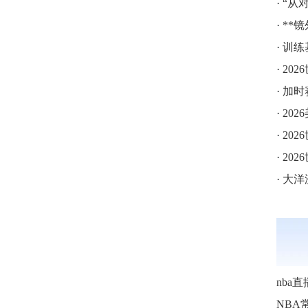
·
“从
·
**
·
训练
·
202
·
加时赛
·
202
·
20
·
202
·
大洋
nba直
NBA