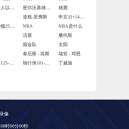
凯尔特人以92-105不敌雷霆
密尔沃基雄鹿以128-104大胜多伦多猛
雄鹿
道格-里弗斯
申京32+14莫兰特复出27分 火箭11
哈利伯顿25+10西亚卡姆25+11 步
NBA
NBA是什么
活塞
桑托斯
奇
掘金队
太阳
泰厄斯 - 琼斯
瑞安 - 邓恩
森林狼125-127不敌灰熊
独行侠101-112被掘金
丁威迪
录像
1日08时00分00秒