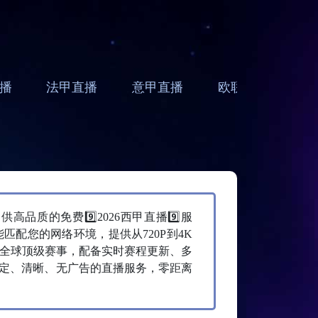
播
法甲直播
意甲直播
欧联直播
亚
质的免费9️⃣2026西甲直播9️⃣服
配您的网络环境，提供从720P到4K
等全球顶级赛事，配备实时赛程更新、多
定、清晰、无广告的直播服务，零距离