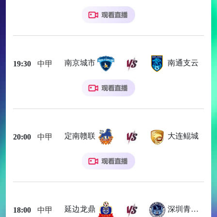
南京城市
南通支云
19:30
中甲
定南赣联
大连鲲城
20:00
中甲
延边龙鼎
深圳青年人
18:00
中甲