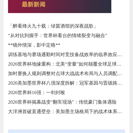
「醉看烽火九十载：绿茵酒馆的深夜战歌」
“从对抗到握手：世界杯看台的情绪裂变与融合”
**镜外情深，影中定格**
训练基地与赛场通勤时间对竞技备战效率的临界效应研究
2026世界杯地缘重构：北美“变量”如何颠覆全球足球秩序
加时赛换人规则调整对点球大战战术布局与人员调配的影响分析
2026美加墨世界杯八强深度拆解：冠军基因与晋级路线终极预演
2026世界杯16强：一剑封喉
2026世界杯揭幕战变“翻车现场”：传统豪门集体遇险
大洋洲首破直通壁垒：美加墨主场格局下的战术体系重构