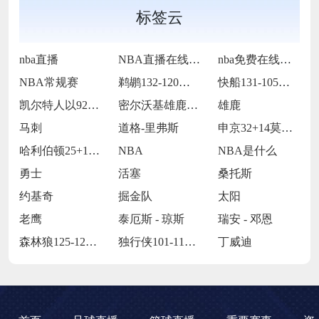
标签云
nba直播
NBA直播在线观看
nba免费在线高清直播
NBA常规赛
鹈鹕132-120力克奇才
快船131-105大胜老鹰
凯尔特人以92-105不敌雷霆
密尔沃基雄鹿以128-104大胜多伦多猛
雄鹿
马刺
道格-里弗斯
申京32+14莫兰特复出27分 火箭11
哈利伯顿25+10西亚卡姆25+11 步
NBA
NBA是什么
勇士
活塞
桑托斯
约基奇
掘金队
太阳
老鹰
泰厄斯 - 琼斯
瑞安 - 邓恩
森林狼125-127不敌灰熊
独行侠101-112被掘金
丁威迪