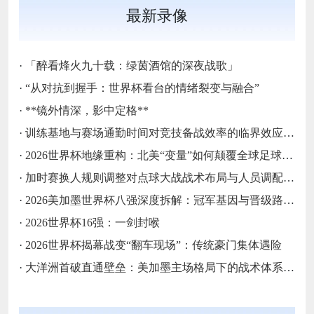
最新录像
·
「醉看烽火九十载：绿茵酒馆的深夜战歌」
·
“从对抗到握手：世界杯看台的情绪裂变与融合”
·
**镜外情深，影中定格**
·
训练基地与赛场通勤时间对竞技备战效率的临界效应研究
·
2026世界杯地缘重构：北美“变量”如何颠覆全球足球秩序
·
加时赛换人规则调整对点球大战战术布局与人员调配的影响分析
·
2026美加墨世界杯八强深度拆解：冠军基因与晋级路线终极预演
·
2026世界杯16强：一剑封喉
·
2026世界杯揭幕战变“翻车现场”：传统豪门集体遇险
·
大洋洲首破直通壁垒：美加墨主场格局下的战术体系重构