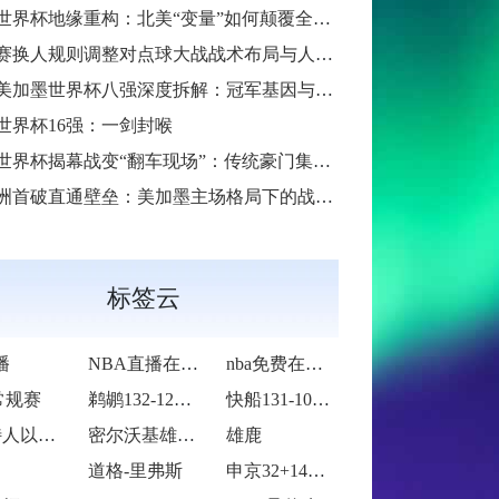
6世界杯地缘重构：北美“变量”如何颠覆全球足球秩序
换人规则调整对点球大战战术布局与人员调配的影响分析
6美加墨世界杯八强深度拆解：冠军基因与晋级路线终极预演
26世界杯16强：一剑封喉
6世界杯揭幕战变“翻车现场”：传统豪门集体遇险
洲首破直通壁垒：美加墨主场格局下的战术体系重构
标签云
播
NBA直播在线观看
nba免费在线高清直播
常规赛
鹈鹕132-120力克奇才
快船131-105大胜老鹰
凯尔特人以92-105不敌雷霆
密尔沃基雄鹿以128-104大胜多伦多猛
雄鹿
道格-里弗斯
申京32+14莫兰特复出27分 火箭11