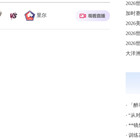
里尔
202
·
「醉
·
“从
·
**
·
训练