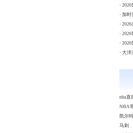
·
202
·
加时赛
·
202
·
20
·
202
·
大洋
nba直
NBA
马刺