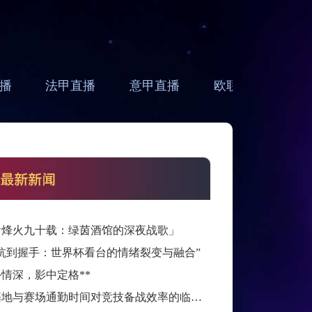
播
法甲直播
意甲直播
欧联直播
亚
看烽火九十载：绿茵酒馆的深夜战歌」
抗到握手：世界杯看台的情绪裂变与融合”
外情深，影中定格**
训练基地与赛场通勤时间对竞技备战效率的临界效应研究